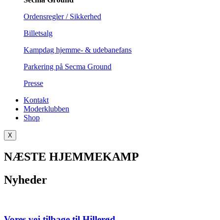
Ordensregler / Sikkerhed
Billetsalg
Kampdag hjemme- & udebanefans
Parkering på Secma Ground
Presse
Kontakt
Moderklubben
Shop
X
NÆSTE HJEMMEKAMP
Nyheder
Vores vej tilbage til Hillerød