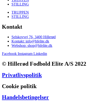
STILLING
TRUPPEN
STILLING
Kontakt
Selskovvej 76, 3400 Hillerød
Kontakt: info@hfelite.dk
Webshop: shop@hfelite.dk
Facebook
Instagram
Linkedin
© Hillerød Fodbold Elite A/S 2022
Privatlivspolitik
Cookie politik
Handelsbetingelser